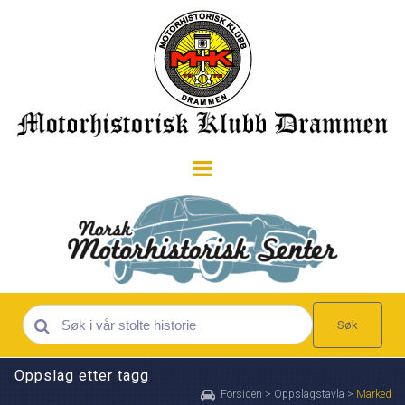
Søk
Oppslag etter tagg
Forsiden
>
Oppslagstavla
>
Marked