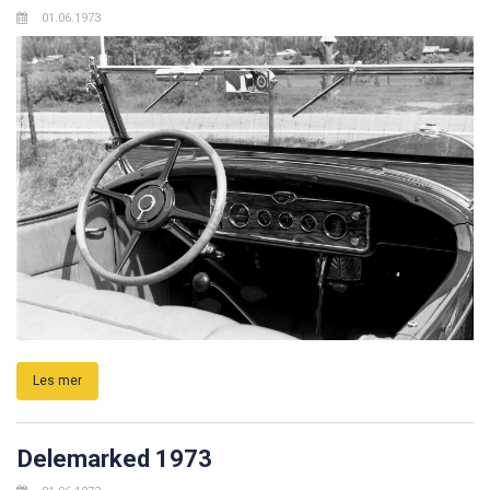
Les mer
NVK's delemarked på Nesbyen pinsen
1973
01.06.1973