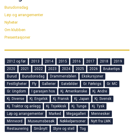
Les mer
Kategori
Burudonsdag
Løp og arrangementer
Nyheter
Om klubben
Presentasjoner
2012 og før
2013
2014
2015
2016
2017
2018
2019
2020
2021
2022
2023
2024
2025
2026
Brukertips
Burud
Burudonsdag
Drammensbilen
Ekskursjoner
Festligheter
Fly
Gallerier
Gatebilder
Gr. Førkrigs
Gr. MC