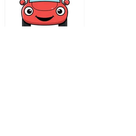
MC-gruppas kjøreturer høsten 2026.
Har du rød bil...........