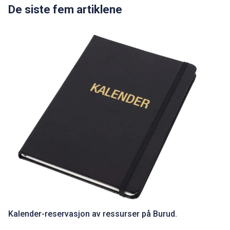
Gr. Ungdom
I garasjen hos
Kj. Amerikanske
Kj. Andre
Kj. Diverse
Kj. Engelsk
Kj. Fransk
Kj. Japan
Kj. Svensk
Kj. Traktor og anlegg
Kj. Tsjekkisk
Kj. Tunge
Kj. Tysk
Løp og arrangementer
Marked
Megagalleri
Mennesker
Minneord
Museumsbesøk
Nøkkelpersoner
Nytt fra LMK
Restaurering
Smånytt
Styre og stell
Tog
De siste fem artiklene