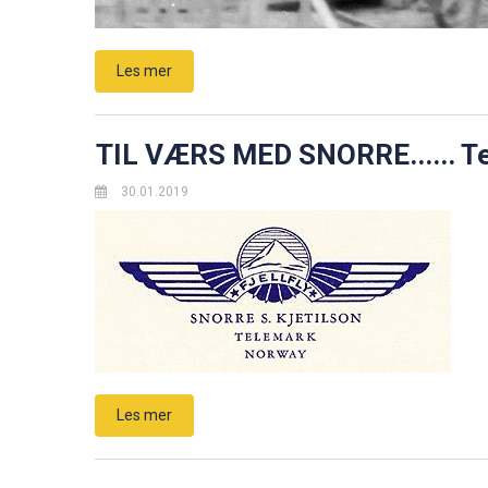
Les mer
TIL VÆRS MED SNORRE...... Te
30.01.2019
Les mer