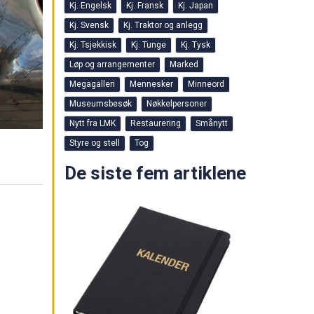
Kj. Engelsk
Kj. Fransk
Kj. Japan
Kj. Svensk
Kj. Traktor og anlegg
Kj. Tsjekkisk
Kj. Tunge
Kj. Tysk
Løp og arrangementer
Marked
Megagalleri
Mennesker
Minneord
Museumsbesøk
Nøkkelpersoner
Nytt fra LMK
Restaurering
Smånytt
Styre og stell
Tog
De siste fem artiklene