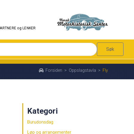
PARTNERE og LENKER
Søk
Forsiden
>
Oppslagstavla
>
Fly
Kategori
Burudonsdag
Løp og arrangementer