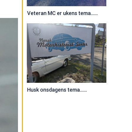
Veteran MC er ukens tema......
Husk onsdagens tema......