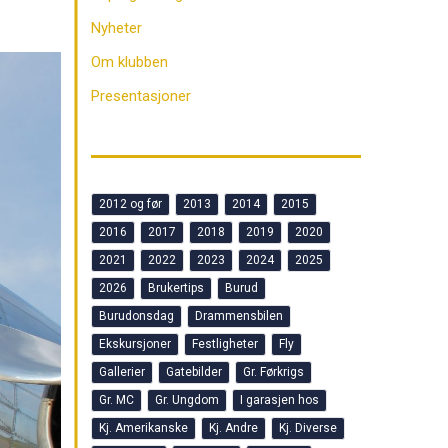
Nyheter
Om klubben
Presentasjoner
2012 og før
2013
2014
2015
2016
2017
2018
2019
2020
2021
2022
2023
2024
2025
2026
Brukertips
Burud
Burudonsdag
Drammensbilen
Ekskursjoner
Festligheter
Fly
Gallerier
Gatebilder
Gr. Førkrigs
Gr. MC
Gr. Ungdom
I garasjen hos
Kj. Amerikanske
Kj. Andre
Kj. Diverse