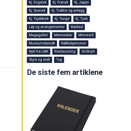
Kj. Engelsk
Kj. Fransk
Kj. Japan
Kj. Svensk
Kj. Traktor og anlegg
Kj. Tsjekkisk
Kj. Tunge
Kj. Tysk
Løp og arrangementer
Marked
Megagalleri
Mennesker
Minneord
Museumsbesøk
Nøkkelpersoner
Nytt fra LMK
Restaurering
Smånytt
Styre og stell
Tog
De siste fem artiklene