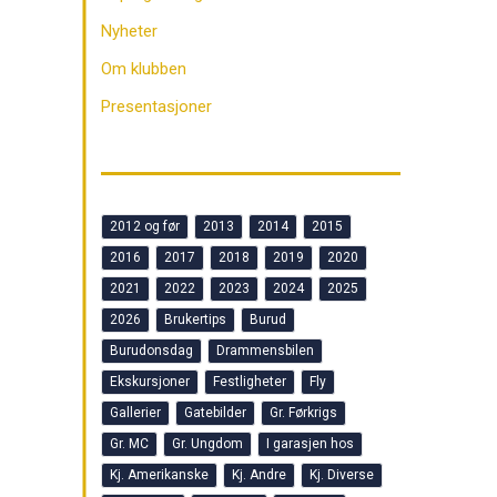
Nyheter
Om klubben
Presentasjoner
2012 og før
2013
2014
2015
2016
2017
2018
2019
2020
2021
2022
2023
2024
2025
2026
Brukertips
Burud
Burudonsdag
Drammensbilen
Ekskursjoner
Festligheter
Fly
Gallerier
Gatebilder
Gr. Førkrigs
Gr. MC
Gr. Ungdom
I garasjen hos
Kj. Amerikanske
Kj. Andre
Kj. Diverse