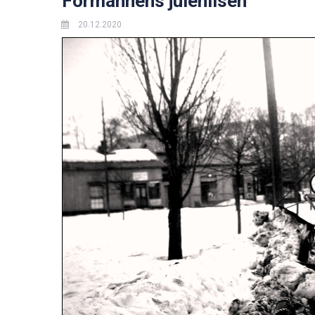
Formannens julehilsen
20.12.2020