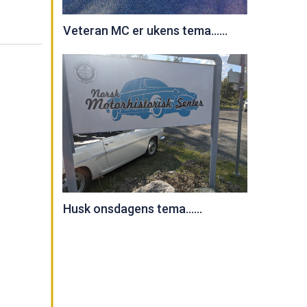
Veteran MC er ukens tema......
Husk onsdagens tema......