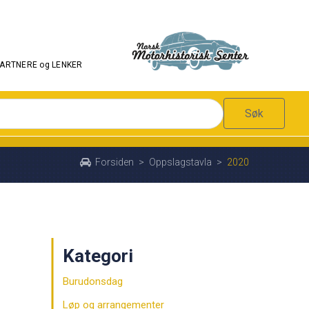
PARTNERE og LENKER
Søk
Forsiden
>
Oppslagstavla
>
2020
Kategori
Burudonsdag
Løp og arrangementer