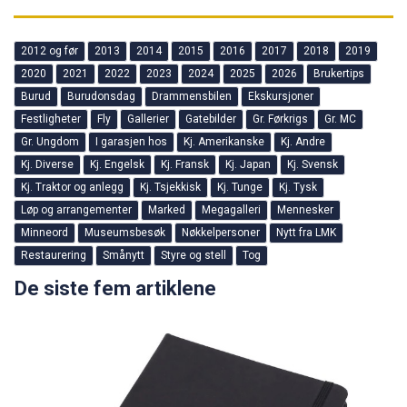
2012 og før
2013
2014
2015
2016
2017
2018
2019
2020
2021
2022
2023
2024
2025
2026
Brukertips
Burud
Burudonsdag
Drammensbilen
Ekskursjoner
Festligheter
Fly
Gallerier
Gatebilder
Gr. Førkrigs
Gr. MC
Gr. Ungdom
I garasjen hos
Kj. Amerikanske
Kj. Andre
Kj. Diverse
Kj. Engelsk
Kj. Fransk
Kj. Japan
Kj. Svensk
Kj. Traktor og anlegg
Kj. Tsjekkisk
Kj. Tunge
Kj. Tysk
Løp og arrangementer
Marked
Megagalleri
Mennesker
Minneord
Museumsbesøk
Nøkkelpersoner
Nytt fra LMK
Restaurering
Smånytt
Styre og stell
Tog
De siste fem artiklene