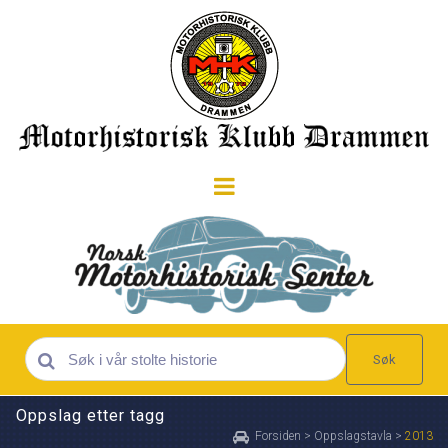
Søk
Oppslag etter tagg
Forsiden
>
Oppslagstavla
>
2013