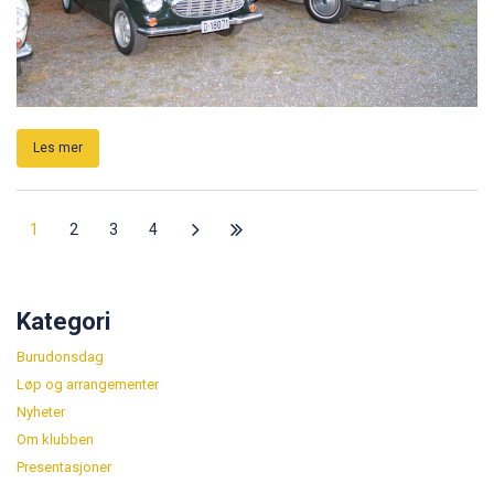
Les mer
1
2
3
4
Kategori
Burudonsdag
Løp og arrangementer
Nyheter
Om klubben
Presentasjoner