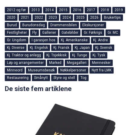
2012 og før
2013
2014
2015
2016
2017
2018
2019
2020
2021
2022
2023
2024
2025
2026
Brukertips
Burud
Burudonsdag
Drammensbilen
Ekskursjoner
Festligheter
Fly
Gallerier
Gatebilder
Gr. Førkrigs
Gr. MC
Gr. Ungdom
I garasjen hos
Kj. Amerikanske
Kj. Andre
Kj. Diverse
Kj. Engelsk
Kj. Fransk
Kj. Japan
Kj. Svensk
Kj. Traktor og anlegg
Kj. Tsjekkisk
Kj. Tunge
Kj. Tysk
Løp og arrangementer
Marked
Megagalleri
Mennesker
Minneord
Museumsbesøk
Nøkkelpersoner
Nytt fra LMK
Restaurering
Smånytt
Styre og stell
Tog
De siste fem artiklene