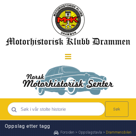
Søk
Oppslag etter tagg
Forsiden
>
Oppslagstavla
>
Drammensbilen