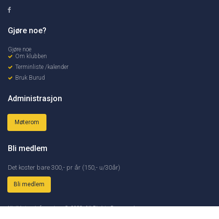

Gjøre noe?
Gjøre noe
Om klubben
Terminliste /kalender
Bruk Burud
Administrasjon
Møterom
Bli medlem
Det koster bare 300,- pr år (150,- u/30år)
Bli medlem
Utviklet av
inforegi as
© 2023.
All Rights Reserved
.