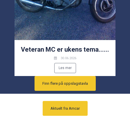
Veteran MC er ukens tema......
30.06.2026
Les mer
Finn flere på oppslagstavla
Aktuelt fra Amcar