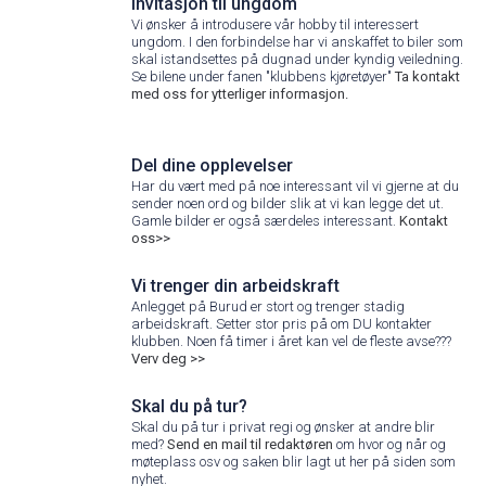
Invitasjon til ungdom
Vi ønsker å introdusere vår hobby til interessert
ungdom. I den forbindelse har vi anskaffet to biler som
skal istandsettes på dugnad under kyndig veiledning.
Se bilene under fanen "klubbens kjøretøyer"
Ta kontakt
med oss for ytterliger informasjon.
Del dine opplevelser
Har du vært med på noe interessant vil vi gjerne at du
sender noen ord og bilder slik at vi kan legge det ut.
Gamle bilder er også særdeles interessant.
Kontakt
oss>>
Vi trenger din arbeidskraft
Anlegget på Burud er stort og trenger stadig
arbeidskraft. Setter stor pris på om DU kontakter
klubben. Noen få timer i året kan vel de fleste avse???
Verv deg >>
Skal du på tur?
Skal du på tur i privat regi og ønsker at andre blir
med?
Send en mail til redaktøren
om hvor og når og
møteplass osv og saken blir lagt ut her på siden som
nyhet.