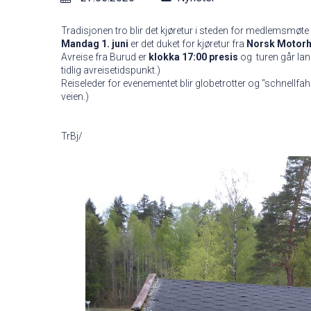
Tradisjonen tro blir det kjøretur i steden for medlemsmøte i
Mandag 1. juni
er det duket for kjøretur fra
Norsk Motorhi
Avreise fra Burud er
klokka 17:00 presis
og turen går lan
tidlig avreisetidspunkt.)
Reiseleder for evenementet blir globetrotter og "schnellfa
veien.)
TrBj/