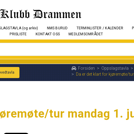
LAGSTAVLA (og arkiv)
NMS BURUD
TERMINLISTER / KALENDER
PRISLISTE
KONTAKT OSS
MEDLEMSOMRÅDET
Forsiden
>
Oppslagstavla
>
ovedtavla
>
Da er det klart for kjøremøte/tu
kjøremøte/tur mandag 1. ju