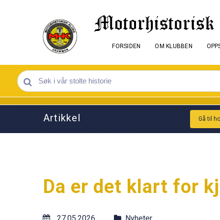
FORSIDEN
OM KLUBBEN
OPPS
Artikkel
Gå til h
Da er det klart for 
27.05.2026
Nyheter