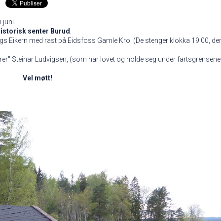
 juni.
storisk senter Burud
.
gs Eikern med rast på Eidsfoss Gamle Kro. (De stenger klokka 19:00, de
hrer" Steinar Ludvigsen, (som har lovet og holde seg under fartsgrensene
Vel møtt!