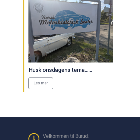
Husk onsdagens tema......
Les mer
Velkommen til Burud: