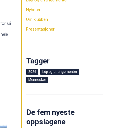
Løp og arrangementer
Nyheter
Om klubben
rfor så
Presentasjoner
 hele
Tagger
2026
Løp og arrangementer
Mennesker
De fem nyeste
oppslagene