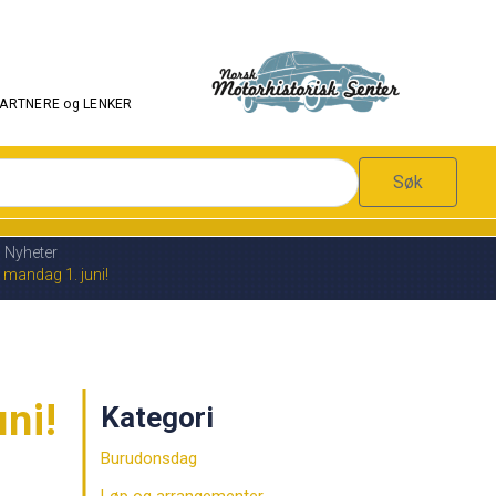
PARTNERE og LENKER
Søk
Nyheter
r mandag 1. juni!
ni!
Kategori
Burudonsdag