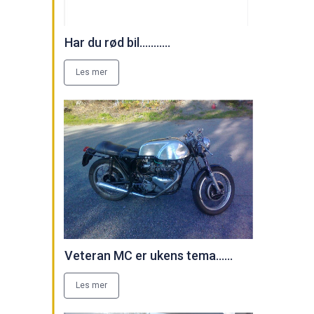
Har du rød bil...........
Les mer
Veteran MC er ukens tema......
Les mer